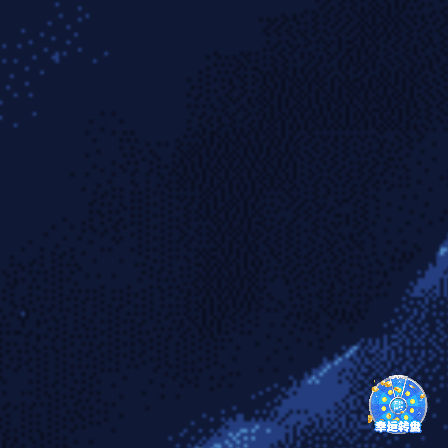
的足球教练。他曾在多个国家和地区执掌球
阿尔及利亚国家队等多个重要职位后，他积
他带领波黑国家队进入2014年巴西世界
等地担任过主帅，并在短时间内提升了球队
杂局面的能力。
丰富的战术知识与灵活变通的方法，有理由
，提高士气并改进成绩。
人事调整，还代表着整个俱乐部对于未来发
很可能会改变目前球队僵化的局面，为球员
平。