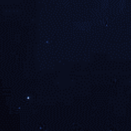
3
美记透露字母哥未来去向仅剩绿军和热
在NBA的舞台上，球员的转会和去向一直是球
2026-08-04
4
季后赛首轮对决在即迈克布朗分析猛龙
随着季后赛的临近，各支球队都在紧锣密鼓地
2026-05-16
5
附加赛前瞻快船与勇士常规赛交手战绩
本文将对快船与勇士在附加赛前的较量进行深
2026-05-28