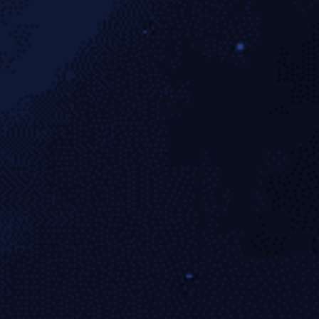
发
关注的一支球队，尤其是他...
限
尤其是年轻前锋哈兰德更...