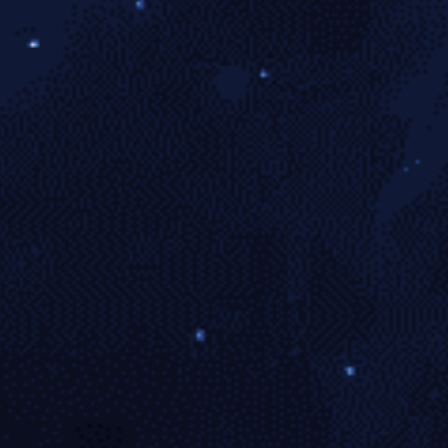
上一篇：
巴萨转会动态：关注若昂佩德罗与劳…
精选推荐
1
快船对伦纳德提前续约合同态度冷淡引
在NBA的众多球队中，洛杉矶快船无疑是备受
2026-08-01
2
挪威队天赋横溢哈兰德每年刷新个人极
挪威足球队在近年来展现了令人瞩目的天赋，
2026-07-25