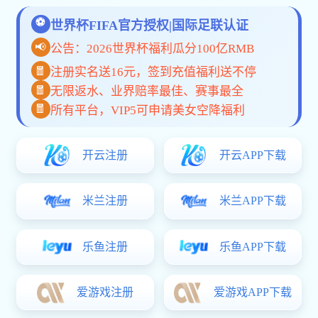
数据从这里开始
覆盖实时赛事、专业数据、高清视频，
易游体育
官网APP
与网页版为您提供便捷的体育服务。
APP下载
网页版入口
首页
/
体育资讯
/ 正文
2026-06-04 12:33
63 次阅读
旧将质疑恩佐处罚不公为何只针对他而忽