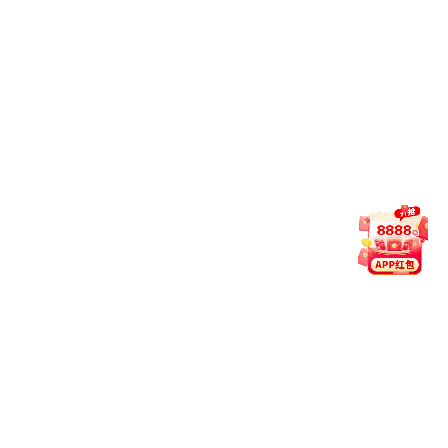
以迅速演变成公众舆论，并直接影响到赛事及相关人
员的发展。对于恩佐而言，他所发表的一些看法虽然
有其合理性，但却因外部压力而受到严厉回应，这实
际上暴露出了目前公共关系管理上的不足。
同时，过度关注单一事件常常会导致公众误解，并进
一步放大事态。有时候，一些媒体为了吸引眼球，会
故意夸大事实，使得事情演变得更加复杂。这就要求
俱乐部必须具备有效的信息传播策略，以便及时澄清
误解，同时维护自身形象。此外，对于运动员来说，
与媒体保持良好关系亦显得尤为重要，他们应该学会
如何妥善处理公众关注的问题，以免陷入舆论漩涡之
中。
综上所述，在这个信息爆炸的时代，恰当处理舆论环